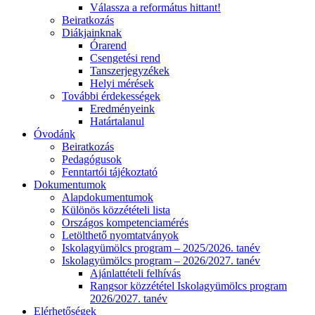
Válassza a református hittant!
Beiratkozás
Diákjainknak
Órarend
Csengetési rend
Tanszerjegyzékek
Helyi mérések
További érdekességek
Eredményeink
Határtalanul
Óvodánk
Beiratkozás
Pedagógusok
Fenntartói tájékoztató
Dokumentumok
Alapdokumentumok
Különös közzétételi lista
Országos kompetenciamérés
Letölthető nyomtatványok
Iskolagyümölcs program – 2025/2026. tanév
Iskolagyümölcs program – 2026/2027. tanév
Ajánlattételi felhívás
Rangsor közzététel Iskolagyümölcs program
2026/2027. tanév
Elérhetőségek