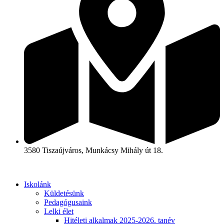
3580 Tiszaújváros, Munkácsy Mihály út 18.
Iskolánk
Küldetésünk
Pedagógusaink
Lelki élet
Hitéleti alkalmak 2025-2026. tanév