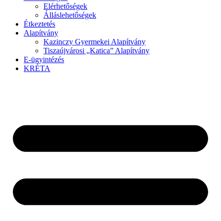
Elérhetőségek
Álláslehetőségek
Étkeztetés
Alapítvány
Kazinczy Gyermekei Alapítvány
Tiszaújvárosi „Katica” Alapítvány
E-ügyintézés
KRÉTA