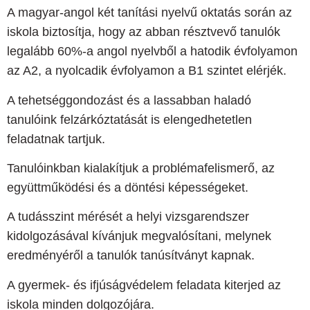
A magyar-angol két tanítási nyelvű oktatás során az
iskola biztosítja, hogy az abban résztvevő tanulók
legalább 60%-a angol nyelvből a hatodik évfolyamon
az A2, a nyolcadik évfolyamon a B1 szintet elérjék.
A tehetséggondozást és a lassabban haladó
tanulóink felzárkóztatását is elengedhetetlen
feladatnak tartjuk.
Tanulóinkban kialakítjuk a problémafelismerő, az
együttműködési és a döntési képességeket.
A tudásszint mérését a helyi vizsgarendszer
kidolgozásával kívánjuk megvalósítani, melynek
eredményéről a tanulók tanúsítványt kapnak.
A gyermek- és ifjúságvédelem feladata kiterjed az
iskola minden dolgozójára.