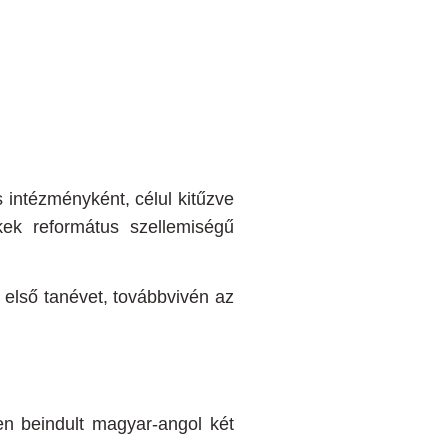
 intézményként, célul kitűzve
ek református szellemiségű
z első tanévet, továbbvivén az
en beindult magyar-angol két