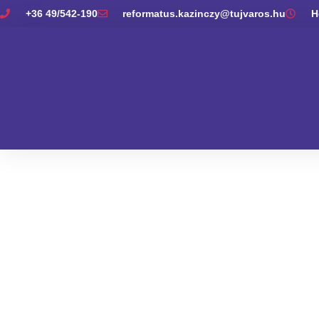
+36 49/542-190
reformatus.kazinczy@tujvaros.hu
H
Á
K