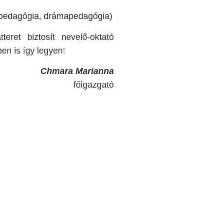
ypedagógia, drámapedagógia)
ret biztosít nevelő-oktató
en is így legyen!
Chmara Marianna
főigazgató