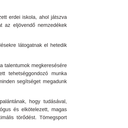
tt erdei iskola, ahol játszva
ását az eljövendő nemzedékek
lésekre látogatnak el hetedik
k a talentumok megkeresésére
zett tehetséggondozó munka
 minden segítséget megadunk
palántának, hogy tudásával,
lógus és elkötelezett, magas
mális törődést. Tömegsport