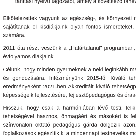
tanítási nyelvű tagozatot, amely a következő tan
Elkötelezettek vagyunk az egészség-, és környezeti ne
sajátítanak el kisdiákjaink olyan fontos ismeretek
számára.
2011
óta részt veszünk a „Határtalanul” programban, 
évfolyamos diákjaink.
Célunk, hogy minden gyermeknek a neki leginkább megf
és gondozására. Intézményünk 2015-től Kiváló te
eredményeként 2021-ben Akkreditált kiváló tehetség
képességeik fejlesztésére, fejlesztőpedagógus és ó
Hisszük, hogy csak a harmóniában lévő testi, lelk
tehetségével hasznos, önmagáért és másokért is felel
színvonalon oktató pedagógus gárda dolgozik azon
foglalkozások egészítik ki a mindennapi testnevelés m