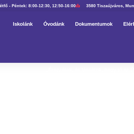
étfő - Péntek: 8:00-12:30, 12:50-16:00
3580 Tiszaújváros, Mun
Iskolánk
Óvodánk
Dokumentumok
Elér
„Érezzétek, és lássátok, hogy jó az 
ldás, békessé
edves Látogat