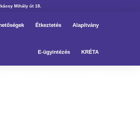
kácsy Mihály út 18.
hetőségek
Étkeztetés
Alapítvány
E-ügyintézés
KRÉTA
Úr! Boldog az az ember, aki hozzá menekül.”
Zsolt 34,9.
g!
ó!