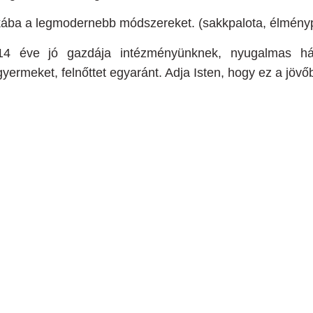
unkába a legmodernebb módszereket. (sakkpalota, élmén
4 éve jó gazdája intézményünknek, nyugalmas hátte
ermeket, felnőttet egyaránt. Adja Isten, hogy ez a jövőb