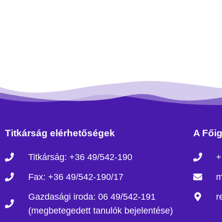
Titkárság elérhetőségek
A Főig
Titkárság: +36 49/542-190
+
Fax: +36 49/542-190/17
m
Gazdasági iroda: 06 49/542-191
r
(megbetegedett tanulók bejelentése)