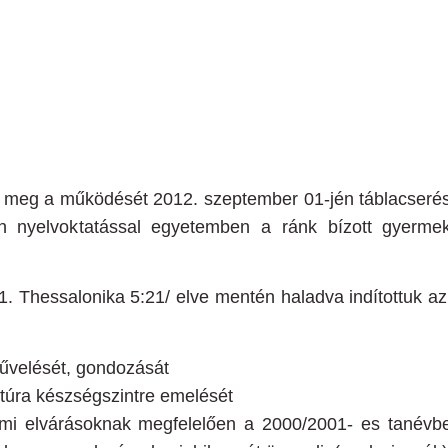
te meg a működését 2012. szeptember 01-jén táblacserés
 nyelvoktatással egyetemben a ránk bízott gyermek
/ 1. Thessalonika 5:21/ elve mentén haladva
indítottuk a
művelését, gondozását
kutúra készségszintre emelését
lmi elvárásoknak megfelelően a 2000/2001- es tanévb