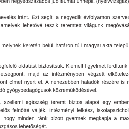
évben negyedszázados jubileumát ünnepli. (nyelvvizsgák)
velés iránt. Ezt segíti a negyedik évfolyamon szerveze
et, amelyek lehetővé teszik teremtett világunk megóv
melynek keretén belül határon túli magyarlakta telepü
elelő oktatást biztosítsuk. Kiemelt figyelmet fordítun
hetségpont, majd az intézményben végzett elkötele
pont címet nyert el. A nehezebben haladók részére is
raadó gyógypedagógusok közreműködésével.
i, szellemi egészség teremt biztos alapot egy ember
ős felnőtté váljék. Intézményi lelkész, iskolapszicho
, hogy minden ránk bízott gyermek megkapja a maxi
ozgásos lehetőségét.