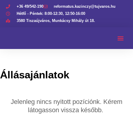
+36 49/542-190
reformatus.kazinczy@tujvaros.hu
Hétfő - Péntek: 8:00-12:30, 12:50-16:00
3580 Tiszaújváros, Munkácsy Mihály út 18.
Álláslehetőségek
Állásajánlatok
Jelenleg nincs nyitott pozíciónk. Kérem
látogasson vissza később.