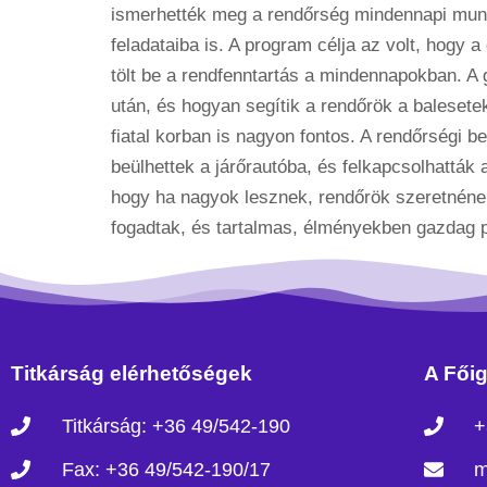
ismerhették meg a rendőrség mindennapi munká
feladataiba is. A program célja az volt, hogy
tölt be a rendfenntartás a mindennapokban. A 
után, és hogyan segítik a rendőrök a balesete
fiatal korban is nagyon fontos. A rendőrségi 
beülhettek a járőrautóba, és felkapcsolhatták 
hogy ha nagyok lesznek, rendőrök szeretnéne
fogadtak, és tartalmas, élményekben gazdag p
Titkárság elérhetőségek
A Főig
Titkárság: +36 49/542-190
+
Fax: +36 49/542-190/17
m