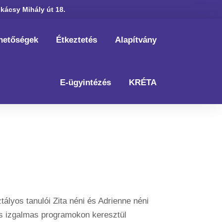
kácsy Mihály út 18.
hetőségek
Étkeztetés
Alapítvány
E-ügyintézés
KRÉTA
endőrségen
Nyomában
ályos tanulói Zita néni és Adrienne néni
 és izgalmas programokon keresztül