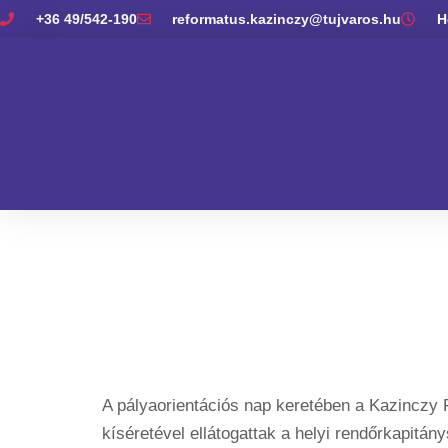
+36 49/542-190
reformatus.kazinczy@tujvaros.hu
H
Pályaorien
– Kisdiáko
A pályaorientációs nap keretében a Kazinczy F
kíséretével ellátogattak a helyi rendőrkapitá