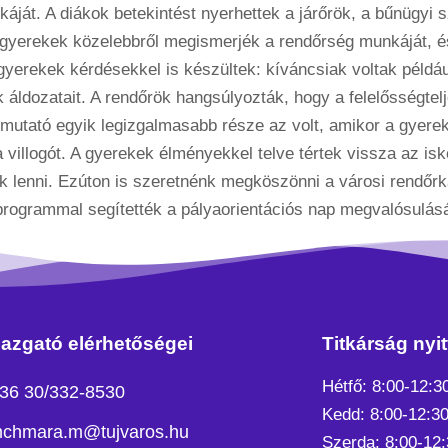
ját. A diákok betekintést nyerhettek a járőrök, a bűnügyi
 a gyerekek közelebbről megismerjék a rendőrség munkáját, 
gyerekek kérdésekkel is készültek: kíváncsiak voltak például
k áldozatait. A rendőrök hangsúlyozták, hogy a felelősségte
bemutató egyik legizgalmasabb része az volt, amikor a gyere
a villogót. A gyerekek élményekkel telve tértek vissza az i
k lenni. Ezúton is szeretnénk megköszönni a városi rendőr
rogrammal segítették a pályaorientációs nap megvalósulásá
azgató elérhetőségei
Titkárság nyit
Hétfő: 8:00-12:3
36 30/332-8530
Kedd: 8:00-12:30
chmara.m@tujvaros.hu
Szerda: 8:00-12: