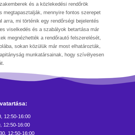
 szakemberek és a közlekedési rendőrök
és megtapasztalják, mennyire fontos szerepet
 arra, mi történik egy rendőrségi bejelentés
ljes viselkedés és a szabályok betartása már
kek megnézhették a rendőrautó felszerelését,
skolába, sokan közülük már most elhatározták,
kapitányság munkatársainak, hogy szívélyesen
t.
vatartása:
0, 12:50-16:00
, 12:50-16:00
30, 12:50-16:00