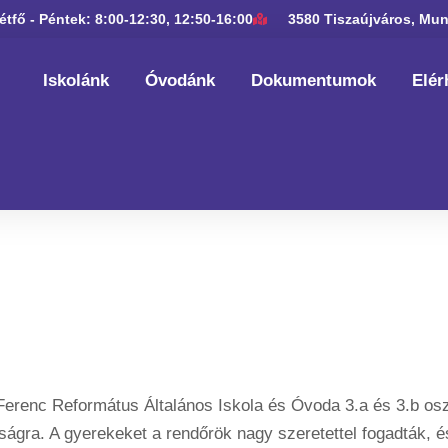
étfő - Péntek: 8:00-12:30, 12:50-16:00
3580 Tiszaújváros, Mun
Iskolánk
Óvodánk
Dokumentumok
Elér
tációs Nap A R
k A Szolgálat 
erenc Református Általános Iskola és Óvoda 3.a és 3.b oszt
nyságra. A gyerekeket a rendőrök nagy szeretettel fogadták,