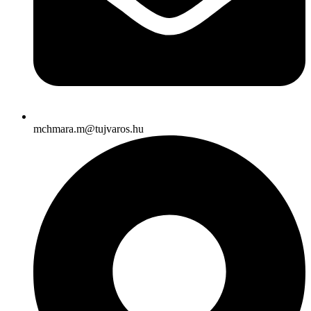
mchmara.m@tujvaros.hu