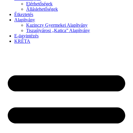
Elérhetőségek
Álláslehetőségek
Étkeztetés
Alapítvány
Kazinczy Gyermekei Alapítvány
Tiszaújvárosi „Katica” Alapítvány
E-ügyintézés
KRÉTA