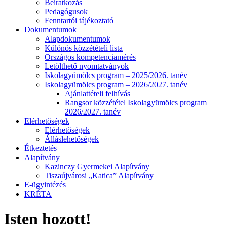
Beiratkozás
Pedagógusok
Fenntartói tájékoztató
Dokumentumok
Alapdokumentumok
Különös közzétételi lista
Országos kompetenciamérés
Letölthető nyomtatványok
Iskolagyümölcs program – 2025/2026. tanév
Iskolagyümölcs program – 2026/2027. tanév
Ajánlattételi felhívás
Rangsor közzététel Iskolagyümölcs program
2026/2027. tanév
Elérhetőségek
Elérhetőségek
Álláslehetőségek
Étkeztetés
Alapítvány
Kazinczy Gyermekei Alapítvány
Tiszaújvárosi „Katica” Alapítvány
E-ügyintézés
KRÉTA
Isten hozott!