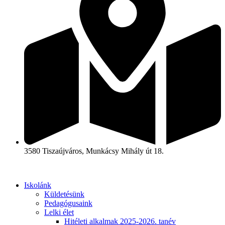
3580 Tiszaújváros, Munkácsy Mihály út 18.
Iskolánk
Küldetésünk
Pedagógusaink
Lelki élet
Hitéleti alkalmak 2025-2026. tanév