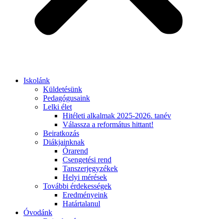
Iskolánk
Küldetésünk
Pedagógusaink
Lelki élet
Hitéleti alkalmak 2025-2026. tanév
Válassza a református hittant!
Beiratkozás
Diákjainknak
Órarend
Csengetési rend
Tanszerjegyzékek
Helyi mérések
További érdekességek
Eredményeink
Határtalanul
Óvodánk