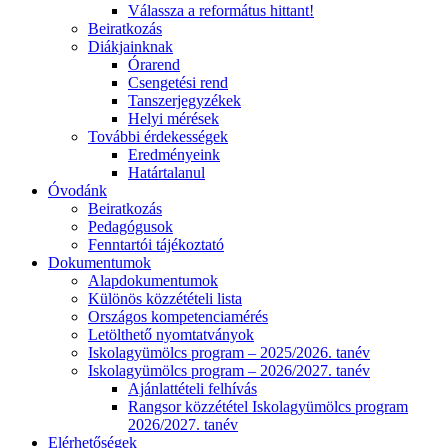
Válassza a református hittant!
Beiratkozás
Diákjainknak
Órarend
Csengetési rend
Tanszerjegyzékek
Helyi mérések
További érdekességek
Eredményeink
Határtalanul
Óvodánk
Beiratkozás
Pedagógusok
Fenntartói tájékoztató
Dokumentumok
Alapdokumentumok
Különös közzétételi lista
Országos kompetenciamérés
Letölthető nyomtatványok
Iskolagyümölcs program – 2025/2026. tanév
Iskolagyümölcs program – 2026/2027. tanév
Ajánlattételi felhívás
Rangsor közzététel Iskolagyümölcs program
2026/2027. tanév
Elérhetőségek