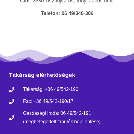
Cím:
3580 Tiszaújváros, Irinyi János út 4.
Telefon:
06 49/340-306
Titkárság elérhetőségek
Titkárság: +36 49/542-190
Fax: +36 49/542-190/17
Gazdasági iroda: 06 49/542-191
(megbetegedett tanulók bejelentése)