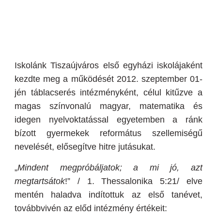
Iskolánk Tiszaújváros első egyházi iskolájaként
kezdte meg a működését 2012. szeptember 01-
jén táblacserés intézményként, célul kitűzve a
magas színvonalú magyar, matematika és
idegen nyelvoktatással egyetemben a ránk
bízott gyermekek református szellemiségű
nevelését, elősegítve hitre jutásukat.
„
Mindent megpróbáljatok; a mi jó, azt
megtartsátok
!” / 1. Thessalonika 5:21/ elve
mentén haladva
indítottuk az első tanévet,
továbbvivén az előd intézmény értékeit: