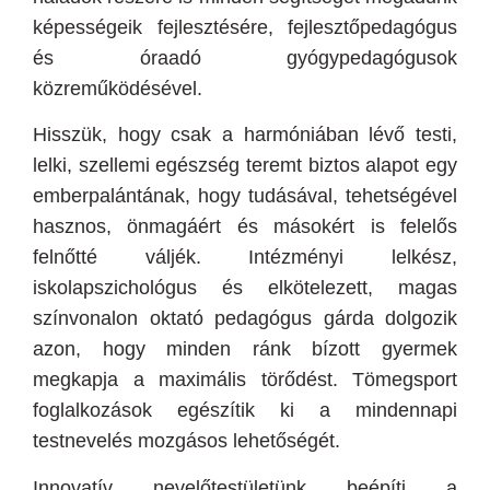
képességeik fejlesztésére, fejlesztőpedagógus
és óraadó gyógypedagógusok
közreműködésével.
Hisszük, hogy csak a harmóniában lévő testi,
lelki, szellemi egészség teremt biztos alapot egy
emberpalántának, hogy tudásával, tehetségével
hasznos, önmagáért és másokért is felelős
felnőtté váljék. Intézményi lelkész,
iskolapszichológus és elkötelezett, magas
színvonalon oktató pedagógus gárda dolgozik
azon, hogy minden ránk bízott gyermek
megkapja a maximális törődést. Tömegsport
foglalkozások egészítik ki a mindennapi
testnevelés mozgásos lehetőségét.
Innovatív nevelőtestületünk beépíti a