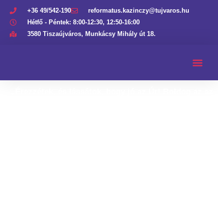
+36 49/542-190
reformatus.kazinczy@tujvaros.hu
Hétfő - Péntek: 8:00-12:30, 12:50-16:00
3580 Tiszaújváros, Munkácsy Mihály út 18.
„Érezzétek, és lássátok, hogy jó az Úr! Boldog az az
ember, aki hozzá menekül.”
Zsolt 34,9.
Áldás,
békesség!