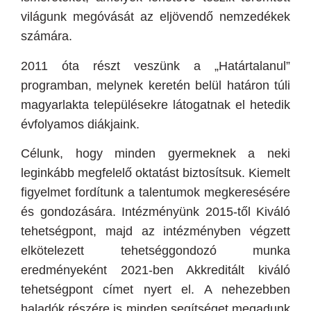
világunk megóvását az eljövendő nemzedékek
számára.
2011
óta részt veszünk a „Határtalanul”
programban, melynek keretén belül határon túli
magyarlakta településekre látogatnak el hetedik
évfolyamos diákjaink.
Célunk, hogy minden gyermeknek a neki
leginkább megfelelő oktatást biztosítsuk. Kiemelt
figyelmet fordítunk a talentumok megkeresésére
és gondozására. Intézményünk 2015-től Kiváló
tehetségpont, majd az intézményben végzett
elkötelezett tehetséggondozó munka
eredményeként 2021-ben Akkreditált kiváló
tehetségpont címet nyert el. A nehezebben
haladók részére is minden segítséget megadunk