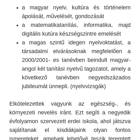
a magyar nyelv, kultúra és történelem
ápolását, művelését, gondozását
a matematikatanítás, informatika, majd
digitális kutúra készségszintre emelését
a magas szintű idegen nyelvoktatást, a
társadalmi elvárásoknak megfelelően a
2000/2001- es tanévben beindult magyar-
angol két tanítási nyelvű tagozatot, amely a
következő tanévben negyedszázados
jubileumát ünnepli. (nyelvvizsgák)
Elkötelezettek vagyunk az egészség-, és
környezeti nevelés iránt. Ezt segíti a negyedik
évfolyamon szervezett erdei iskola, ahol játszva
sajátítanak el kisdiákjaink olyan fontos
ismereteket, amelyek lehetővé teszik teremtett