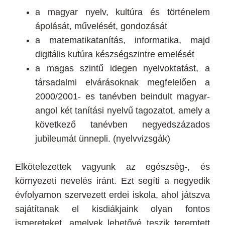
a magyar nyelv, kultúra és történelem
ápolását, művelését, gondozását
a matematikatanítás, informatika, majd
digitális kutúra készségszintre emelését
a magas szintű idegen nyelvoktatást, a
társadalmi elvárásoknak megfelelően a
2000/2001- es tanévben beindult magyar-
angol két tanítási nyelvű tagozatot, amely a
következő tanévben negyedszázados
jubileumát ünnepli. (nyelvvizsgák)
Elkötelezettek vagyunk az egészség-, és
környezeti nevelés iránt. Ezt segíti a negyedik
évfolyamon szervezett erdei iskola, ahol játszva
sajátítanak el kisdiákjaink olyan fontos
ismereteket, amelyek lehetővé teszik teremtett