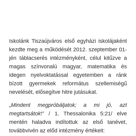
Iskolánk Tiszaújváros első egyházi iskolájaként
kezdte meg a működését 2012. szeptember 01-
jén táblacserés intézményként, célul kitűzve a
magas színvonalú magyar, matematika és
idegen nyelvoktatással egyetemben a ránk
bízott gyermekek református szellemiségű
nevelését, elősegítve hitre jutásukat.
„
Mindent megpróbáljatok; a mi jó, azt
megtartsátok
!” / 1. Thessalonika 5:21/ elve
mentén haladva
indítottuk az első tanévet,
továbbvivén az előd intézmény értékeit: