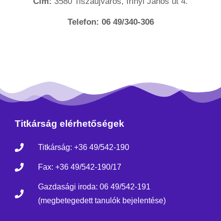
Cím:
3580 Tiszaújváros, Irinyi János út 4.
Telefon:
06 49/340-306
Titkárság elérhetőségek
Titkárság: +36 49/542-190
Fax: +36 49/542-190/17
Gazdasági iroda: 06 49/542-191
(megbetegedett tanulók bejelentése)