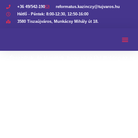
+36 49/542-190
reformatus.kazinczy@tujvaros.hu
Hétfő - Péntek: 8:00-12:30, 12:50-16:00
3580 Tiszaújváros, Munkácsy Mihály út 18.
„Érezzétek, és lássátok, hogy jó az Úr! Boldog az az
ember, aki hozzá menekül.”
Zsolt 34,9.
Áldás,
békesség!