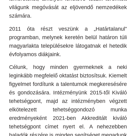
világunk megóvását az eljövendő nemzedékek
számára.
2011
óta részt veszünk a „Határtalanul”
programban, melynek keretén belül határon túli
magyarlakta településekre látogatnak el hetedik
évfolyamos diákjaink.
Célunk, hogy minden gyermeknek a neki
leginkább megfelelő oktatást biztosítsuk. Kiemelt
figyelmet fordítunk a talentumok megkeresésére
és gondozására. Intézményünk 2015-től Kiváló
tehetségpont, majd az intézményben végzett
elkötelezett tehetséggondozó munka
eredményeként 2021-ben Akkreditált kiváló
tehetségpont címet nyert el. A nehezebben
haladók részére is minden segítséget megadunk