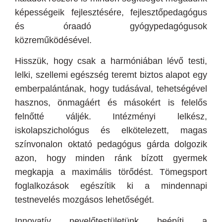
képességeik fejlesztésére, fejlesztőpedagógus
és óraadó gyógypedagógusok
közreműködésével.
Hisszük, hogy csak a harmóniában lévő testi,
lelki, szellemi egészség teremt biztos alapot egy
emberpalántának, hogy tudásával, tehetségével
hasznos, önmagáért és másokért is felelős
felnőtté váljék. Intézményi lelkész,
iskolapszichológus és elkötelezett, magas
színvonalon oktató pedagógus gárda dolgozik
azon, hogy minden ránk bízott gyermek
megkapja a maximális törődést. Tömegsport
foglalkozások egészítik ki a mindennapi
testnevelés mozgásos lehetőségét.
Innovatív nevelőtestületünk beépíti a