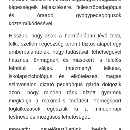
képességeik fejlesztésére, fejlesztőpedagógus
és óraadó gyógypedagógusok
közreműködésével.
Hisszük, hogy csak a harmóniában lévő testi,
lelki, szellemi egészség teremt biztos alapot egy
emberpalántának, hogy tudásával, tehetségével
hasznos, önmagáért és másokért is felelős
felnőtté váljék. Intézményi lelkész,
iskolapszichológus és elkötelezett, magas
színvonalon oktató pedagógus gárda dolgozik
azon, hogy minden ránk bízott gyermek
megkapja a maximális törődést. Tömegsport
foglalkozások egészítik ki a mindennapi
testnevelés mozgásos lehetőségét.
Innovatív nevelőtestületünk beépíti a