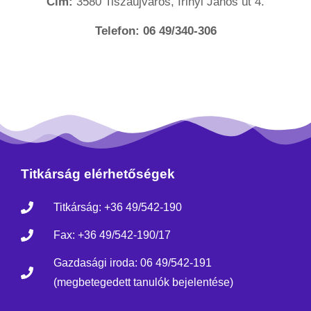
Cím:
3580 Tiszaújváros, Irinyi János út 4.
Telefon:
06 49/340-306
Titkárság elérhetőségek
Titkárság: +36 49/542-190
Fax: +36 49/542-190/17
Gazdasági iroda: 06 49/542-191
(megbetegedett tanulók bejelentése)