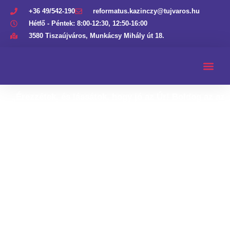
+36 49/542-190
reformatus.kazinczy@tujvaros.hu
Hétfő - Péntek: 8:00-12:30, 12:50-16:00
3580 Tiszaújváros, Munkácsy Mihály út 18.
„Érezzétek, és lássátok, hogy jó az Úr! Boldog az az
ember, aki hozzá menekül.”
Zsolt 34,9.
Áldás,
békesség!