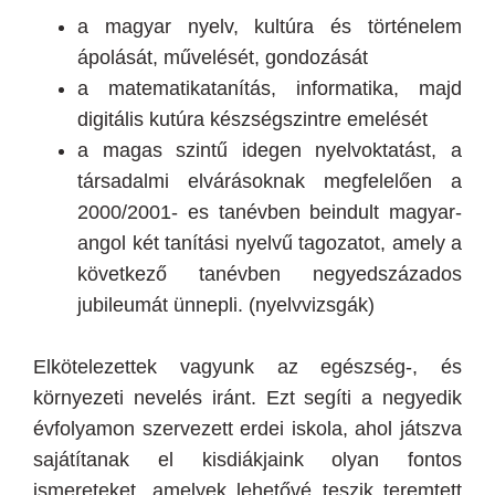
a magyar nyelv, kultúra és történelem
ápolását, művelését, gondozását
a matematikatanítás, informatika, majd
digitális kutúra készségszintre emelését
a magas szintű idegen nyelvoktatást, a
társadalmi elvárásoknak megfelelően a
2000/2001- es tanévben beindult magyar-
angol két tanítási nyelvű tagozatot, amely a
következő tanévben negyedszázados
jubileumát ünnepli. (nyelvvizsgák)
Elkötelezettek vagyunk az egészség-, és
környezeti nevelés iránt. Ezt segíti a negyedik
évfolyamon szervezett erdei iskola, ahol játszva
sajátítanak el kisdiákjaink olyan fontos
ismereteket, amelyek lehetővé teszik teremtett