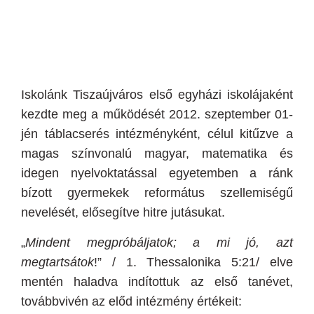
Iskolánk Tiszaújváros első egyházi iskolájaként
kezdte meg a működését 2012. szeptember 01-
jén táblacserés intézményként, célul kitűzve a
magas színvonalú magyar, matematika és
idegen nyelvoktatással egyetemben a ránk
bízott gyermekek református szellemiségű
nevelését, elősegítve hitre jutásukat.
„
Mindent megpróbáljatok; a mi jó, azt
megtartsátok
!” / 1. Thessalonika 5:21/ elve
mentén haladva
indítottuk az első tanévet,
továbbvivén az előd intézmény értékeit: