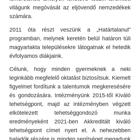
világunk megóvását az eljövendő nemzedékek
számára.
2011
óta részt veszünk a „Határtalanul”
programban, melynek keretén belül határon túli
magyarlakta településekre látogatnak el hetedik
évfolyamos diákjaink.
Célunk, hogy minden gyermeknek a neki
leginkább megfelelő oktatást biztosítsuk. Kiemelt
figyelmet fordítunk a talentumok megkeresésére
és gondozására. Intézményünk 2015-től Kiváló
tehetségpont, majd az intézményben végzett
elkötelezett tehetséggondozó munka
eredményeként 2021-ben Akkreditált kiváló
tehetségpont címet nyert el. A nehezebben
haladók részére is minden segítséget megadunk